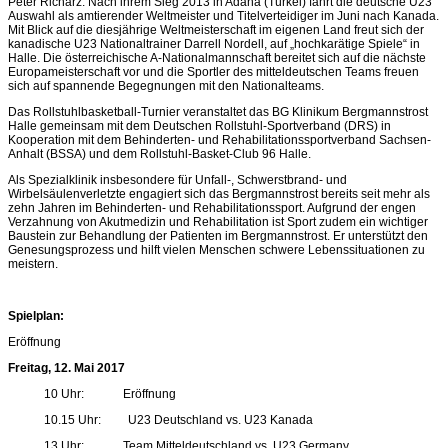
Peter Richarz. Nach ihrem Sieg 2013 in Adana (Türkei) fährt die deutsche U23
Auswahl als amtierender Weltmeister und Titelverteidiger im Juni nach Kanada.
Mit Blick auf die diesjährige Weltmeisterschaft im eigenen Land freut sich der
kanadische U23 Nationaltrainer
Darrell Nordell
, auf „hochkarätige Spiele“ in
Halle
.
Die österreichische A-Nationalmannschaft bereitet sich auf die nächste
Europameisterschaft vor und die Sportler des mitteldeutschen Teams freuen
sich auf spannende Begegnungen mit den Nationalteams.
Das Rollstuhlbasketball-Turnier veranstaltet das BG Klinikum Bergmannstrost
Halle gemeinsam mit dem Deutschen Rollstuhl-Sportverband (DRS) in
Kooperation mit dem Behinderten-
und Rehabilitationssportverband Sachsen-
Anhalt (BSSA) und dem Rollstuhl-Basket-Club 96 Halle.
Als Spezialklinik insbesondere für Unfall-, Schwerstbrand- und
Wirbelsäulenverletzte engagiert sich das Bergmannstrost bereits seit mehr als
zehn Jahren im Behinderten- und Rehabilitationssport. Aufgrund der engen
Verzahnung von Akutmedizin und Rehabilitation ist Sport zudem ein wichtiger
Baustein zur Behandlung der Patienten im Bergmannstrost. Er unterstützt den
Genesungsprozess und hilft vielen Menschen schwere Lebenssituationen zu
meistern.
Spielplan:
Eröffnung
Freitag, 12. Mai 2017
10 Uhr: Eröffnung
10.15 Uhr: U23 Deutschland vs. U23 Kanada
13 Uhr: Team Mitteldeutschland vs. U23 Germany