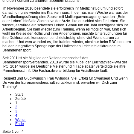
und den Kontakt zu anderen Sportlern brauchte.
Im November 2010 beendete sie erfolgreich ihr Medizinstudium und sofort
danach ging sie wieder ins Krankenhaus. In der nächsten Woche war aus der
Wundheilungsstörung eine Sepsis mit Multiorganversagen geworden. „Bein
oder Leben“ hieß die Alternative der Ärzte. Ilke entschied sich für Leben. Sie
wusste, es würde ein schweres Leben. Genau um ein Jahr verzögerte sich ihr
Arbeitsbeginn. Sie kam wieder zum Training, wenn es möglich war, fühlt sich
wohl im Kreise der Rollis und ihrer Angehörigen, machte Untersuchungen für
ihre Doktorarbeit, konsequent und zielstrebig, ohne viel Worte darum zu
machen. Und wen wundert es, Ilke trainiert wieder, nicht nur beim RBC sondern
bei der integrativen Sportgruppe der Halleschen Leichtathletikfreunde im
Behindertensport.
Seit 2011 ist sie Mitglied der Nationalmannschaft des
Behindertensportverbandes. 2013 wurde sie 4. bei der Leichtathletik-WM der
IPC. 2014 wurde sie Deutsche Meister und 4 Tage später verteidigte sie ihre
Promotionsschrift. Die Facharztweiterbildung für Anästhesie läuft.
Respekt und Glückwunsch Frau Wyludda. Viel Erfolg für Swansea! Und wenn
Du von der Europameisterschaft zurückkommst, erwarten wir Dich zum
Training!
Start
Zurück
1
2
3
4
Weiter
Ende
Seite 1 von 4