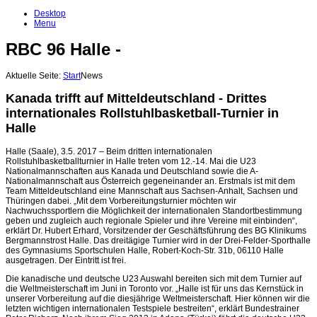
Desktop
Menu
RBC 96 Halle -
Aktuelle Seite:
Start
News
Kanada trifft auf Mitteldeutschland - Drittes
internationales Rollstuhlbasketball-Turnier in
Halle
Halle (Saale), 3.5. 2017 – Beim dritten internationalen
Rollstuhlbasketballturnier in Halle treten vom 12.-14. Mai die U23
Nationalmannschaften aus Kanada und Deutschland sowie die A-
Nationalmannschaft aus Österreich gegeneinander an. Erstmals ist mit dem
Team Mitteldeutschland eine Mannschaft aus Sachsen-Anhalt, Sachsen und
Thüringen dabei. „Mit dem Vorbereitungsturnier möchten wir
Nachwuchssportlern die Möglichkeit der internationalen Standortbestimmung
geben und zugleich auch regionale Spieler und ihre Vereine mit einbinden“,
erklärt Dr. Hubert Erhard, Vorsitzender der Geschäftsführung des BG Klinikums
Bergmannstrost Halle. Das dreitägige Turnier wird in der Drei-Felder-Sporthalle
des Gymnasiums Sportschulen Halle, Robert-Koch-Str. 31b, 06110 Halle
ausgetragen. Der Eintritt ist frei.
Die kanadische und deutsche U23 Auswahl bereiten sich mit dem Turnier auf
die Weltmeisterschaft im Juni in Toronto vor. „Halle ist für uns das Kernstück in
unserer Vorbereitung auf die diesjährige Weltmeisterschaft. Hier können wir die
letzten wichtigen internationalen Testspiele bestreiten“, erklärt Bundestrainer