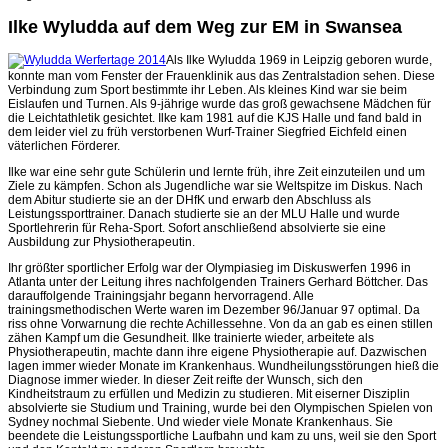
Ilke Wyludda auf dem Weg zur EM in Swansea
Als Ilke Wyludda 1969 in Leipzig geboren wurde,
konnte man vom Fenster der Frauenklinik aus das Zentralstadion sehen. Diese
Verbindung zum Sport bestimmte ihr Leben. Als kleines Kind war sie beim
Eislaufen und Turnen. Als 9-jährige wurde das groß gewachsene Mädchen für
die Leichtathletik gesichtet. Ilke kam 1981 auf die KJS Halle und fand bald in
dem leider viel zu früh verstorbenen Wurf-Trainer Siegfried Eichfeld einen
väterlichen Förderer.
Ilke war eine sehr gute Schülerin und lernte früh, ihre Zeit einzuteilen und um
Ziele zu kämpfen. Schon als Jugendliche war sie Weltspitze im Diskus. Nach
dem Abitur studierte sie an der DHfK und erwarb den Abschluss als
Leistungssporttrainer. Danach studierte sie an der MLU Halle und wurde
Sportlehrerin für Reha-Sport. Sofort anschließend absolvierte sie eine
Ausbildung zur Physiotherapeutin.
Ihr größter sportlicher Erfolg war der Olympiasieg im Diskuswerfen 1996 in
Atlanta unter der Leitung ihres nachfolgenden Trainers Gerhard Böttcher. Das
darauffolgende Trainingsjahr begann hervorragend. Alle
trainingsmethodischen Werte waren im Dezember 96/Januar 97 optimal. Da
riss ohne Vorwarnung die rechte Achillessehne. Von da an gab es einen stillen
zähen Kampf um die Gesundheit. Ilke trainierte wieder, arbeitete als
Physiotherapeutin, machte dann ihre eigene Physiotherapie auf. Dazwischen
lagen immer wieder Monate im Krankenhaus. Wundheilungsstörungen hieß die
Diagnose immer wieder. In dieser Zeit reifte der Wunsch, sich den
Kindheitstraum zu erfüllen und Medizin zu studieren. Mit eiserner Disziplin
absolvierte sie Studium und Training, wurde bei den Olympischen Spielen von
Sydney nochmal Siebente. Und wieder viele Monate Krankenhaus. Sie
beendete die Leistungssportliche Laufbahn und kam zu uns, weil sie den Sport