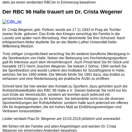
stets als einen verdienten RBCler in Erinnerung bewahren.
Der RBC 96 Halle trauert um Dr. Crista Wegener
Dr. Crista Wegener, geb. Poßner, wurde am 17.11.1943 in Prag als Tochter
zweier Ärzte geboren. Das Ende des Krieges verschlug die Familie in die
Lausitz und später nach Merseburg. Hier absolvierte Sie Ihre Schulzeit. Nach
erfolgreichem Abitur studierte Sie an der Martin-Luther Universität Halle-
Wittenberg Medizin.
Trotz völliger Unsportlichkeit verschlug Sie Ihr weiterer berufliche Werdegang in
die Sportmedizin von Halle. Neben der Betreuung von Hochleistungssportlern
galt Ihr Interesse auch dem Versehrtensport . Auch Privat fand Sie Ihr Glück und
heiratete 1972 Herrn Joachim Wegener. Sie bekam 2 Söhne. 1984 verließ Sie
die Sportmedizin und wurde Leiterin des Institutes für Sozialhygiene in Halle,
welches Sie bis 1990 leitete. Die Wende führte Sie 1991 dazu, das Institut zu
verlassen und eine Niederlassung als praktische Ärztin zu eröffnen.
Schnell fand Sie hier wieder den Kontakt zu Sportlern, dazu gehörten auch die
Rollstuhlbasketballer des RBC 96 Halle e.V. Diesen betreute Sie nicht nur bis
zum Ende als Vereinsärztin, sondern wir konnten auch jederzeit mit
persönlichen Anliegen zu Ihr kommen. Sie behandelte nicht nur die diversen
Sportverletzungen der Rollstuhlfahrer, sondern hatte auch jederzeit ein offenes
Ohr für Angelegenheiten, die ein hohes Maß an Einfühlungsvermögen und
Vertrauen voraussetzten.
Leider verstarb Frau Dr. Wegener am 10.03.2019 plötzlich und unerwartet.
Wir fühlen mit der Familie und allen Angehörigen und werden Dr. Crista
Wegener ein ehrenvolles Andenken bewahren.