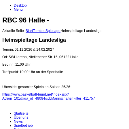
Desktop
Menu
RBC 96 Halle -
Aktuelle Seite:
Start
Termine
Spieltage
Heimspieltage Landesliga
Heimspieltage Landesliga
Termin: 01.11.2026 & 14.02.2027
Ort: SWH.arena, Nietlebener Str. 16, 06122 Halle
Beginn: 11.00 Uhr
Treffpunkt: 10.00 Uhr an der Sporthalle
Übersicht gesamter Spielplan Saison 25/26:
https://www.basketball-bund.net/index.jsp?
Action=101&liga_id=48084&cbMannschaftenFilter=411757
Startseite
Über uns
News
Spielbetrieb